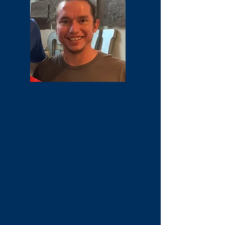
Lead Educator - Alfredo
Cervantes
Raised as a child in southwest
Denver, Alfredo shares that he
originally learned English by
watching cartoons! Now years later,
he and his wife have chosen to raise
their daughters in the area as well.
La Luz really appealed to Alfredo
because it is serving students
directly in his own community. He