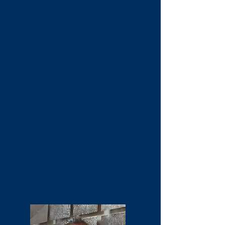
varios años tanto a nivel local
como internacional. Se siente
muy apasionado por priorizar la
construcción de relaciones y el
desarrollo del carácter en la vida
de los niños. Él cree firmemente
que el rendimiento académico
puede ser el resultado de que los
niños se sientan cuidados y
tengan un fuerte sentido de
pertenencia. Es un ávido viajero,
aventurero y buscador de
diversión. Kyle, su esposa y sus
tres hijos han vivido en el
extranjero en México y Colombia
y habla español con fluidez.
¡Espera conocerte!