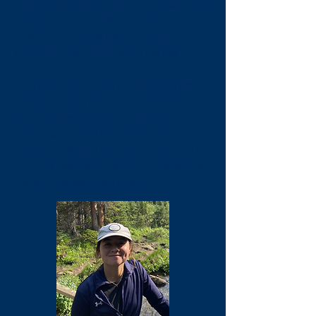
has a bachelors degree in molecular
biology and an MA in medical
science. Alfredo got his start in
education at GALS as a middle
school science teacher and worked
there for four years. His favorite
hobby is figuring out how things
work. Alfredo was ecstatic when he
found out that the parents and
students at La Luz had chosen him
as their lead educator. He promises
he will not let them down!