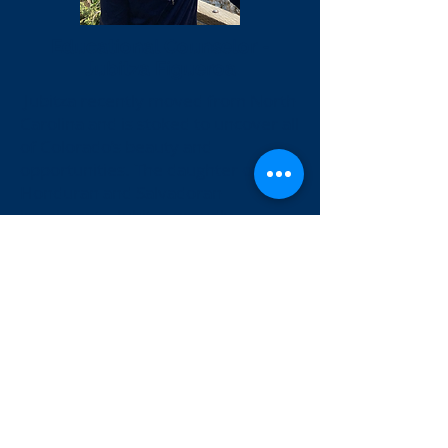
Educational Counselor -
Jubitza Figueroa
Jubitza recently moved from North
Carolina and is stoked to uncover all
of Colorado’s beauty and
opportunities. The daughter of
Honduran and Salvadoran
immigrants, Jubitza proudly
intertwines her identities in
everything that she does. She is
passionate about educating,
elevating, and empowering people
with similar identities. Jubitza
graduated from Elon University with
a degree in Political Science and
Women’s, Genders, and Sexualities
studies. When not at school you can
find her out at a coffee shop or on a